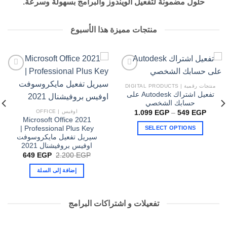
حلول مضمونة لتفعيل الويندوز والبرامج بسهولة وسرعة.
منتجات مميزة هذا الأسبوع
منتجات رقمية | DIGITAL PRODUCTS
تفعيل اشتراك Autodesk على
حسابك الشخصي
اوفيس | OFFICE
نطاق
1.099
EGP
–
549
EGP
السعر:
Microsoft Office 2021
من
Professional Plus Key |
SELECT OPTIONS
سيريل تفعيل مايكروسوفت
خلال
هناك
اوفيس بروفيشنال 2021
العديد
السعر
السعر
649
EGP
2.200
EGP
الأصلي
الحالي
من
هو:
هو:
إضافة إلى السلة
الأشكال
649 EGP.
2.200 EGP.
المختلفة
لهذا
تفعيلات و اشتراكات البرامج
المنتج.
يمكن
اختيار