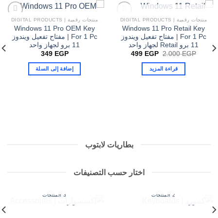
الخيارات
على
غير متوفر في المخزون
منتجات رقمية | DIGITAL PRODUCTS
منتجات رقمية | DIGITAL PRODUCTS
Windows 11 Pro OEM Key
Windows 11 Pro Retail Key
صفحة
For 1 Pc | مفتاح تفعيل ويندوز
For 1 Pc | مفتاح تفعيل ويندوز
المنتج
11 برو Retail لجهاز واحد
11 برو لجهاز واحد
السعر
السعر
349
EGP
499
EGP
2.000
EGP
الأصلي
الحالي
هو:
هو:
قراءة المزيد
إضافة إلى السلة
499 EGP.
2.000 EGP.
بطاريات لابتوب
اختار حسب التصنيفات
اكسسوارات |
كيبورد | KEYBOARDS
ACCESSORIES
2 المنتجات
3 المنتجات