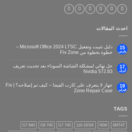
احدث المقالات
دليل تثبيت وتفعيل Microsoft Office 2024 LTSC –
15
مارس
خطوة بخطوة من Fix Zone
حل نهائي لمشكلة الشاشة السوداء بعد تحديث تعريف
17
أبريل
Nvidia 572.83
جهاز لا يتعرف على كارت الفيجا – كيف تم إصلاحه؟ | Fix
19
فبراير
Zone Repair Case
TAGS
840 G7
745 G8
745 G7
110-15ISK
65W
6MT4T