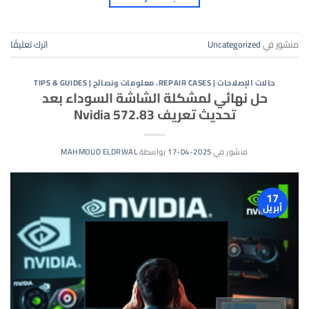
منشور في
Uncategorized
اترك تعليقًا
حالات الإصلاحات | REPAIR CASES
،
معلومات ونصائح | TIPS & GUIDES
حل نهائي لمشكلة الشاشة السوداء بعد
تحديث تعريف Nvidia 572.83
منشور في
2025-04-17
بواسطة
MAHMOUD ELDRWAL
17
أبريل