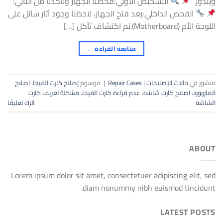
ويندوز.”
التشخيص الأولي:فحصنا الجهاز وتأكدنا من التالي:
الفحص الداخلي:بعد فتح الجهاز، لاحظنا وجود آثار سائل على
اللوحة الأم (Motherboard).تم اكتشاف تآكل […]
متابعة القراءة
←
منشور في
حالات الإصلاحات | Repair Cases
|
موسوم
إصلاح كارت الفيجا
،
اصلاح
المازربورد
،
اصلاح كارت شاشه
،
عدم قراءة كارت الفيجا
،
مشكلة تعريف كارت
الشاشة
اترك تعليقًا
ABOUT
Lorem ipsum dolor sit amet, consectetuer adipiscing elit, sed
diam nonummy nibh euismod tincidunt.
LATEST POSTS