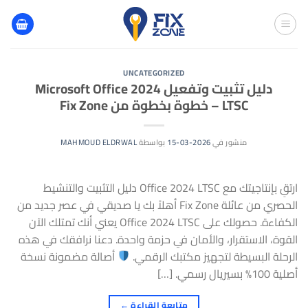
خطي
لمحتوى
UNCATEGORIZED
دليل تثبيت وتفعيل Microsoft Office 2024
LTSC – خطوة بخطوة من Fix Zone
منشور في
2026-03-15
بواسطة
MAHMOUD ELDRWAL
ارتقِ بإنتاجيتك مع Office 2024 LTSC دليل التثبيت والتنشيط
الحصري من عائلة Fix Zone أهلاً بك يا صديقي في عصر جديد من
الكفاءة. حصولك على Office 2024 LTSC يعني أنك تمتلك الآن
القوة، الاستقرار، والأمان في حزمة واحدة. دعنا نرافقك في هذه
الرحلة البسيطة لتجهيز مكتبك الرقمي.
أصالة مضمونة نسخة
أصلية 100% بسيريال رسمي. […]
متابعة القراءة
←