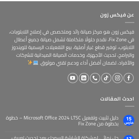
عن فيكس زون
فيكس زون هو مركز صيانة رائد ومتخصص في إصلاح اللابتوبات،
في Fix Zone، نقدم حلولًا متكاملة تشمل صيانة جميع أعطال
اللابتوب، توفير قطع غيار أصلية، بيع التفعيلات الرسمية للويندوز
والبرامج، تحديث الأجهزة، وخدمات الصيانة الميدانية للشركات
والأفراد، لضمان أفضل أداء ودعم تقني موثوق.
احدث المقالات
دليل تثبيت وتفعيل Microsoft Office 2024 LTSC – خطوة
15
بخطوة من Fix Zone
مارس
حل نهائي لمشكلة الشاشة السوداء بعد تحديث تعريف
17