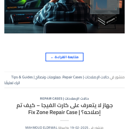
متابعة القراءة
←
منشور في
حالات الإصلاحات | Repair Cases
،
معلومات ونصائح | Tips & Guides
اترك تعليقًا
حالات الإصلاحات | REPAIR CASES
جهاز لا يتعرف على كارت الفيجا – كيف تم
إصلاحه؟ | Fix Zone Repair Case
منشور في
2025-02-19
بواسطة
MAHMOUD ELDRWAL