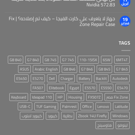
Nvidia 572.83
أبريل
جهاز لا يتعرف على كارت الفيجا – كيف تم إصلاحه؟ | Fix
19
Zone Repair Case
فبراير
TAGS
840 G8
840 G7
745 G8
745 G7
110-15ISK
65W
6MT4T
ASUS
Arabic English
846 G8
846 G7
845 G8
845 G7
E5450
E5270
Dell
Charger
Battery
Backlit
Autodesk
FA507
Elitebook
Egypt
E5570
E5550
E5470
Fix Zone مصر
FX507Z
Housing
HP
Ideapad 110
Keyboard
USB-C
TUF Gaming
Palmrest
Office
Lenovo
Latitude
Windows
Zbook 14U Firefly
بطارية
كيبورد
كيبورد لابتوب
لينوفو
هاوسينج