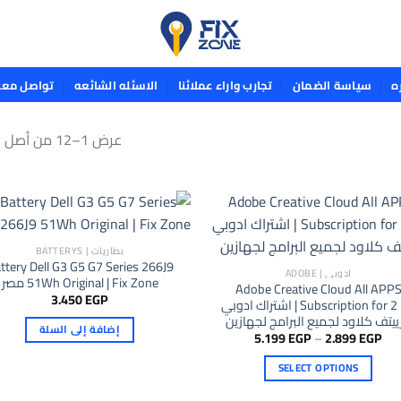
ه
سياسة الضمان
تجارب واراء عملائنا
الاسئله الشائعه
تواصل معن
عرض 1–12 من أصل 21 نتيجة
بطاريات | BATTERYS
ttery Dell G3 G5 G7 Series 266J9
ادوبي | ADOBE
51Wh Original | Fix Zone مصر
Adobe Creative Cloud All APP
3.450
EGP
Subscription for 2 PC | اشتراك ادوبي
ييتف كلاود لجميع البرامج لجهازين
إضافة إلى السلة
نطاق
5.199
EGP
–
2.899
EGP
السعر:
من
SELECT OPTIONS
خلال
هناك