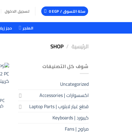
خطي
لمحتوى
سلة التسوق /
EGP
0
تسجيل الدخول
المتجر
حجز زيار
الرئيسية
/
SHOP
شوف كل التصنيفات
Uncategorized
اكسسوارات | Accessories
S
كر
قطع غيار لابتوب | Laptop Parts
كيبورد | Keyboards
مراوح | Fans