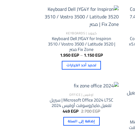
كيبورد | KEYBOARDS
Keyboard Dell JYG4Y for Inspiron
Co
3510 / Vostro 3500 / Latitude 3520 |
x5
Fix Zone مصر
نطاق
1.950
EGP
–
1.150
EGP
السعر:
من
تحديد أحد الخيارات
خلال
هناك
العديد
من
الأشكال
اوفيس | OFFICE
Microsoft Office 2024 LTSC | سيريل
المختلفة
تفعيل مايكروسوفت أوفيس 2024
لهذا
السعر
السعر
449
EGP
2.700
EGP
المنتج.
الأصلي
الحالي
هو:
هو:
يمكن
إضافة إلى السلة
Mi
449 EGP.
2.700 EGP.
وفت
اختيار