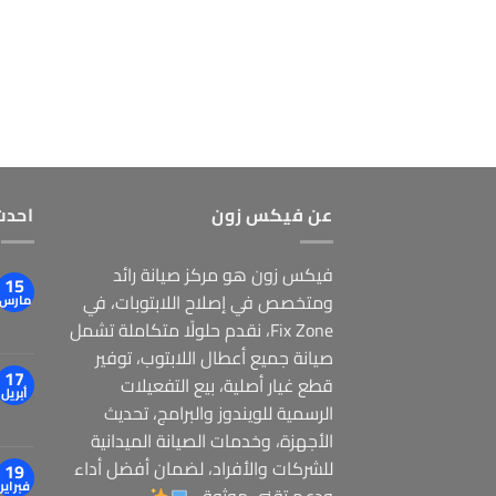
عن فيكس زون
احدث
فيكس زون هو مركز صيانة رائد
15
ومتخصص في إصلاح اللابتوبات، في
مارس
Fix Zone، نقدم حلولًا متكاملة تشمل
صيانة جميع أعطال اللابتوب، توفير
17
قطع غيار أصلية، بيع التفعيلات
أبريل
الرسمية للويندوز والبرامج، تحديث
الأجهزة، وخدمات الصيانة الميدانية
للشركات والأفراد، لضمان أفضل أداء
19
فبراير