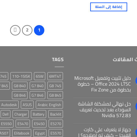
إضافة إلى السلة
2
1
 المقالات
TAGS
745 G7
110-15ISK
65W
6MT4T
دليل تثبيت وتفعيل Microsoft
Office 2024 LTSC – خطوة
845 G7
840 G8
840 G7
745 G8
بخطوة من Fix Zone
846 G8
846 G7
845 G8
حل نهائي لمشكلة الشاشة
Autodesk
ASUS
Arabic English
السوداء بعد تحديث تعريف
Dell
Charger
Battery
Backlit
Nvidia 572.83
E5550
E5470
E5450
E5270
جهاز لا يتعرف على كارت
A507
Elitebook
Egypt
E5570
الفيجا – كيف تم إصلاحه؟ |