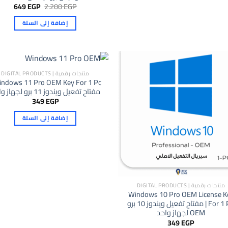
هناك
السعر
السعر
649
EGP
2.200
EGP
الأصلي
الحال
العديد
هو:
هو:
إضافة إلى السلة
من
649 EGP.
2.200 EGP.
الأشكال
المختلفة
لهذا
المنتج.
منتجات رقمية | DIGITAL PRODUCTS
يمكن
مفتاح تفعيل ويندوز 11 برو لجهاز واحد
اختيار
349
EGP
الخيارات
على
إضافة إلى السلة
صفحة
المنتج
منتجات رقمية | DIGITAL PRODUCTS
Windows 10 Pro OEM License K
For 1 PC | مفتاح تفعيل ويندوز 10 برو
OEM لجهاز واحد
349
EGP