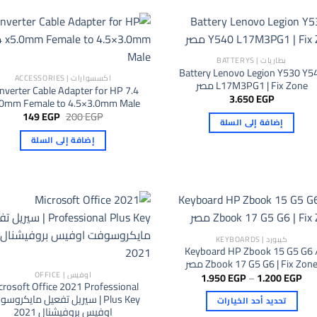
العديد
من
الأشكال
المختلفة
بطاريات | BATTERYS
Battery Lenovo Legion Y530 Y5
لهذا
اكسسوارات | ACCESSORIES
L17M3PG1 | Fix Zone مصر
المنتج.
nverter Cable Adapter for HP 7.4
3.650
EGP
.0mm Female to 4.5×3.0mm Male
يمكن
السعر
السعر
149
EGP
200
EGP
اختيار
إضافة إلى السلة
الأصلي
الحالي
هو:
هو:
الخيارات
إضافة إلى السلة
149 EGP.
200 EGP.
على
صفحة
المنتج
كيبورد | KEYBOARDS
Keyboard HP Zbook 15 G5 G6 
Zbook 17 G5 G6 | Fix Zon مصر
اوفيس | OFFICE
نطاق
1.950
EGP
–
1.200
EGP
crosoft Office 2021 Professional
السعر:
من
Plus Key | سيريل تفعيل مايكروس
تحديد أحد الخيارات
اوفيس بروفيشنال 2021
خلال