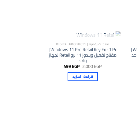
الخيارات
على
ي
صفحة
المنتج
غير متوفر في المخزون
منتجات رقمية | DIGITAL PRODUCTS
Windows 11 Pro Retail Key For 1 Pc |
Windows 11 Pro OEM Key For 1 Pc |
مفتاح تفعيل ويندوز 11 برو Retail لجهاز
واحد
السعر
السعر
499
EGP
2.000
EGP
الأصلي
الحالي
هو:
هو:
قراءة المزيد
499 EGP.
2.000 EGP.