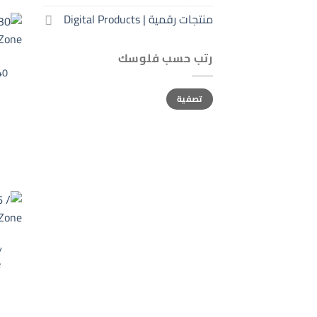
منتجات رقمية | Digital Products
رتب حسب فلوسك
40
أعلى
أدنى
تصفية
سعر
سعر
/
e