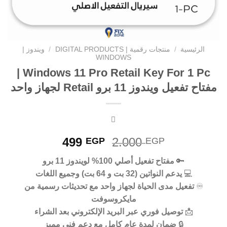
الرئيسية
/
منتجات رقمية | DIGITAL PRODUCTS
/
ويندوز |
WINDOWS
Windows 11 Pro Retail Key For 1 Pc |
مفتاح تفعيل ويندوز 11 برو Retail لجهاز واحد
السعر
السعر
499
2.000
EGP
EGP
الأصلي
الحالي
🔑
مفتاح تفعيل أصلي 100% لويندوز 11 برو
هو:
هو:
💻
يدعم النواتين (32 بت و 64 بت) وجميع اللغات
499 EGP.
2.000 EGP.
♾️
تفعيل مدى الحياة لجهاز واحد مع تحديثات رسمية من
مايكروسوفت
📩
توصيل فوري عبر البريد الإلكتروني بعد الشراء
🔒
ضمان لمدة عام كامل مع دعم فني مميز