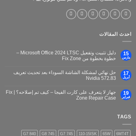
احدث المقالات
دليل تثبيت وتفعيل Microsoft Office 2024 LTSC –
15
مارس
خطوة بخطوة من Fix Zone
حل نهائي لمشكلة الشاشة السوداء بعد تحديث تعريف
17
أبريل
Nvidia 572.83
جهاز لا يتعرف على كارت الفيجا – كيف تم إصلاحه؟ | Fix
19
فبراير
Zone Repair Case
TAGS
840 G7
745 G8
745 G7
110-15ISK
65W
6MT4T