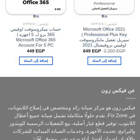
اوفيس | OFFICE
اوفيس | OFFICE
Microsoft Office 2021
حساب ميكروسوفت اوفيس
Professional Plus Key |
365 برو لــ 5 اجهزه |
سيريل تفعيل مايكروسوفت
Microsoft Office 365
اوفيس بروفيشنال 2021
Account For 5 PC
السعر
السعر
449
EGP
649
EGP
2.200
EGP
الأصلي
الحالي
هو:
هو:
إضافة إلى السلة
إضافة إلى السلة
649 EGP.
2.200 EGP.
عن فيكس زون
فيكس زون هو مركز صيانة رائد ومتخصص في إصلاح اللابتوبات،
في Fix Zone، نقدم حلولًا متكاملة تشمل صيانة جميع أعطال
اللابتوب، توفير قطع غيار أصلية، بيع التفعيلات الرسمية للويندوز
والبرامج، تحديث الأجهزة، وخدمات الصيانة الميدانية للشركات
والأفراد، لضمان أفضل أداء ودعم تقني موثوق. 💻✨