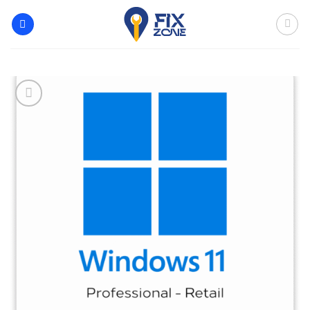
خطي
لمحتوى