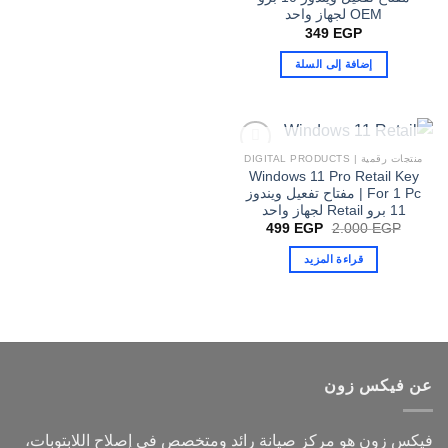
OEM لجهاز واحد
349
EGP
إضافة إلى السلة
غير متوفر في المخزون
منتجات رقمية | DIGITAL PRODUCTS
Windows 11 Pro Retail Key
For 1 Pc | مفتاح تفعيل ويندوز
11 برو Retail لجهاز واحد
السعر
السعر
499
EGP
2.000
EGP
الأصلي
الحالي
هو:
هو:
قراءة المزيد
499 EGP.
2.000 EGP.
عن فيكس زون
فيكس زون هو مركز صيانة رائد ومتخصص في إصلاح اللابتوبات،