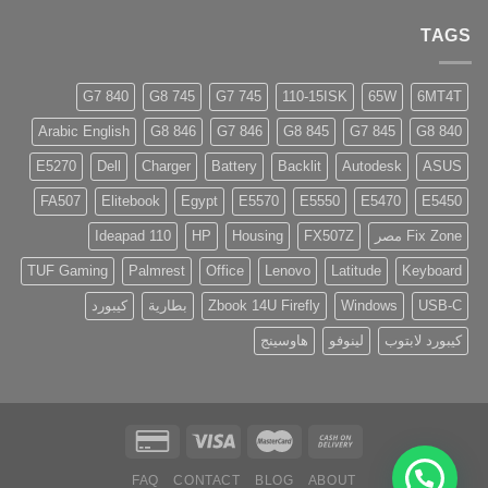
TAGS
840 G7
745 G8
745 G7
110-15ISK
65W
6MT4T
Arabic English
846 G8
846 G7
845 G8
845 G7
840 G8
E5270
Dell
Charger
Battery
Backlit
Autodesk
ASUS
FA507
Elitebook
Egypt
E5570
E5550
E5470
E5450
Fix Zone مصر
FX507Z
Housing
HP
Ideapad 110
TUF Gaming
Palmrest
Office
Lenovo
Latitude
Keyboard
USB-C
Windows
Zbook 14U Firefly
بطارية
كيبورد
كيبورد لابتوب
لينوفو
هاوسينج
FAQ
CONTACT
BLOG
ABOUT