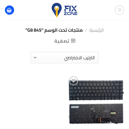
خطي
لمحتوى
الرئيسية
/
منتجات تحت الوسم “845 G8”
تصفية