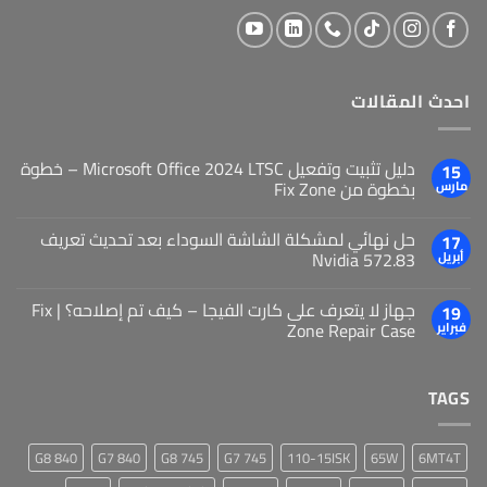
احدث المقالات
دليل تثبيت وتفعيل Microsoft Office 2024 LTSC – خطوة
15
بخطوة من Fix Zone
مارس
حل نهائي لمشكلة الشاشة السوداء بعد تحديث تعريف
17
Nvidia 572.83
أبريل
جهاز لا يتعرف على كارت الفيجا – كيف تم إصلاحه؟ | Fix
19
Zone Repair Case
فبراير
TAGS
840 G8
840 G7
745 G8
745 G7
110-15ISK
65W
6MT4T