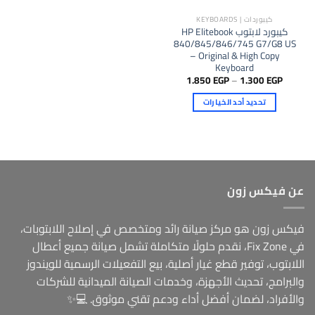
كيبوردات | KEYBOARDS
كيبورد لابتوب HP Elitebook
840/845/846/745 G7/G8 US
– Original & High Copy
Keyboard
نطاق
1.850
EGP
–
1.300
EGP
السعر:
من
تحديد أحد الخيارات
خلال
هناك
العديد
من
الأشكال
المختلفة
عن فيكس زون
لهذا
المنتج.
يمكن
فيكس زون هو مركز صيانة رائد ومتخصص في إصلاح اللابتوبات،
اختيار
في Fix Zone، نقدم حلولًا متكاملة تشمل صيانة جميع أعطال
الخيارات
اللابتوب، توفير قطع غيار أصلية، بيع التفعيلات الرسمية للويندوز
على
والبرامج، تحديث الأجهزة، وخدمات الصيانة الميدانية للشركات
صفحة
المنتج
والأفراد، لضمان أفضل أداء ودعم تقني موثوق. 💻✨