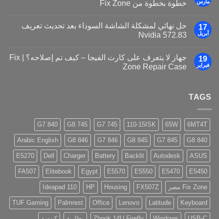
مارس
خطوة بخطوة من Fix Zone
حل نهائي لمشكلة الشاشة السوداء بعد تحديث تعريف
17
أبريل
Nvidia 572.83
جهاز لا يتعرف على كارت الفيجا – كيف تم إصلاحه؟ | Fix
19
فبراير
Zone Repair Case
TAGS
840 G7
745 G8
745 G7
110-15ISK
65W
6MT4T
Arabic English
846 G8
846 G7
845 G8
845 G7
840 G8
E5270
Dell
Charger
Battery
Backlit
Autodesk
ASUS
FA507
Elitebook
Egypt
E5570
E5550
E5470
E5450
Fix Zone مصر
FX507Z
Housing
HP
Ideapad 110
TUF Gaming
Palmrest
Office
Lenovo
Latitude
Keyboard
USB-C
Windows
Zbook 14U Firefly
بطارية
كيبورد