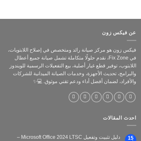
هناك
العديد
من
الأشكال
المختلفة
عن فيكس زون
لهذا
المنتج.
يمكن
فيكس زون هو مركز صيانة رائد ومتخصص في إصلاح اللابتوبات،
اختيار
في Fix Zone، نقدم حلولًا متكاملة تشمل صيانة جميع أعطال
الخيارات
اللابتوب، توفير قطع غيار أصلية، بيع التفعيلات الرسمية للويندوز
على
صفحة
والبرامج، تحديث الأجهزة، وخدمات الصيانة الميدانية للشركات
المنتج
والأفراد، لضمان أفضل أداء ودعم تقني موثوق. 💻✨
احدث المقالات
دليل تثبيت وتفعيل Microsoft Office 2024 LTSC –
15