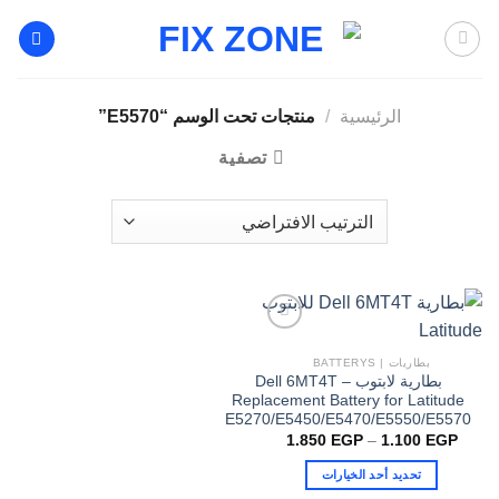
خطي
لمحتوى
الرئيسية
/
منتجات تحت الوسم “E5570”
تصفية
بطاريات | BATTERYS
بطارية لابتوب Dell 6MT4T –
Replacement Battery for Latitude
E5270/E5450/E5470/E5550/E5570
نطاق
1.850
EGP
–
1.100
EGP
السعر:
من
تحديد أحد الخيارات
خلال