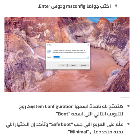
اكتب جواها
msconfig
ودوس Enter.
هتفتح لك نافذة اسمها System Configuration، روح
للتبويب التاني اللي اسمه “Boot”.
علّم على المربع اللي جنب “Safe boot” وتأكد إن الاختيار اللي
تحته متحدد على “Minimal”.