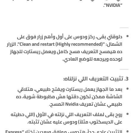
“NVIDIA”.
دلوقتي بقى، ركز ودوس على أول وأهم زرار فوق على
الشمال: “
Clean and restart (Highly recommended)
“. الزرار
ده هيمسح التعريف مسح كامل ويعمل ريستارت للجهاز
لوحده ويرجعه للوضع العادي.
3. تثبيت التعريف اللي نزلناه:
بعد ما الجهاز يعمل ريستارت ويفتح طبيعي، هتلاقي
الشاشة ممكن تكون دقتها مش مظبوطة شوية، ده
طبيعي عشان تعريف Nvidia اتمسح.
روح بقى لملف التعريف اللي نزلته في الأول (اللي حطيته
على الديسكتوب مثلاً) ودوس عليه عشان تثبته.
التثبيت عادي جداً، هتدوس موافق وبعدين تختار “Express