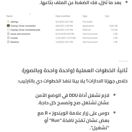
بعد ما تنزل، فك الضغط عن الملف بتاعها.
ثانياً: الخطوات العملية (واحدة واحدة وبالصور):
خلاص جهزنا الادازات؟ يلا بينا ننفذ الخطوات دي بالترتيب:
لازم نشغل أداة DDU في الوضع الآمن
عشان تشتغل صح وتمسح كل حاجة.
دوس على زرار
علامة الويندوز + R
مع
بعض عشان تفتح نافذة “Run” أو
“تشغيل”.