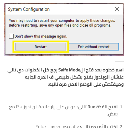
اهم خطوه بعد فتح الSaife Mode رجع كل الخطوات دي تاني
علشان الوبندوز يفتح بشكل طبيعي ف المره الجايه
وميفتحش على الوضع الامن مره تانيه:
افتح نافذة Run تاني:
دوس على زرار
علامة الويندوز + R
مع
بعض.
اكتب الأمر ده تاني:
msconfig
ودوس Enter.