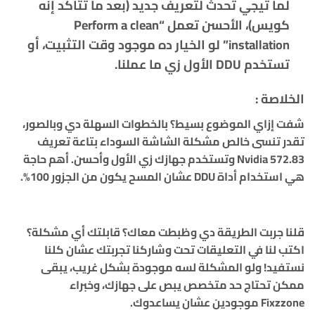
لما تيجي تحدث لتعريف جديد (بعد ما تتأكد إنه
كويس)، الأحسن تعمل “Perform a clean
installation” لو الخيار ده موجود وقت التثبيت، أو
تستخدم DDU الأول زي ما عملنا.
الخلاصة :
شفت إزاي الموضوع بسيط؟ بالخطوات السهلة دي وبالصور،
تقدر تنسى خالص مشكلة الشاشة السوداء بتاعة تعريف
Nvidia 572.83 وتستخدم جهازك زي الأول وأحسن. أهم حاجة
هي استخدام أداة DDU عشان المسح يكون من الجزور 100%.
قلنا جربت الطريقة دي وظبطت معاك؟ قابلتك أي مشكلة؟
اكتب لنا في التعليقات تحت وشاركنا تجربتك عشان كلنا
نستفيد! ولو المشكلة لسه موجودة بشكل غريب، يبقى
ممكن تحتاج حد متخصص يبص على جهازك، وخبراء
Fixzzone
موجودين عشان يساعدوك.