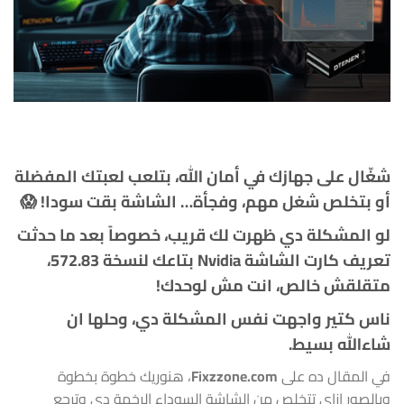
شغّال على جهازك في أمان الله، بتلعب لعبتك المفضلة
أو بتخلص شغل مهم، وفجأة… الشاشة بقت سودا! 😱
لو المشكلة دي ظهرت لك قريب، خصوصاً بعد ما حدثت
تعريف كارت الشاشة Nvidia بتاعك لنسخة
572.83
،
متقلقش خالص، انت مش لوحدك!
ناس كتير واجهت نفس المشكلة دي، وحلها ان
شاءالله بسيط.
في المقال ده على
Fixzzone.com
، هنوريك خطوة بخطوة
وبالصور إزاي تتخلص من الشاشة السوداء الرخمة دي وترجع