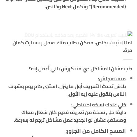
(Recommended)” وتكمل Next وخلاص.
لما التثبيت يخلص، ممكن يطلب منك تعمل ريستارت كمان
مرة.
طب عشان المشاكل دي متتكررش تاني أعمل إيه؟
متستعجلش:
بلاش تحدث التعريف أول ما ينزل، استنى كام يوم وشوف
الناس بتقول عليه إيه الأول.
خلي عندك نسخة احتياطي:
دايمًا خلي نسخة من تعريف قديم كان شغال معاك
ومستقر، عشان لو الجديد عمل مشاكل ترجع له بسرعة.
المسح الكامل من الجزور: