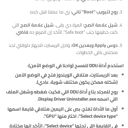
روح لتبويب “Boot” تاني:
زي ما عملنا قبل كده.
شيل علامة الصح:
المرة دي بقى،
شيل علامة الصح
اللي
كنت حطيتها جنب “Safe boot”. اتأكد إن المربع ده
فاضي
.
دوس Apply وبعدين OK:
واجل الريسترت للجهاز دلوقتي لحد
منخلص باقي الخطوات.
استخدم أداة DDU للمسح (واحنا في الوضع الآمن):
بعد الريستارت، هتلاقي الويندوز فتح في الوضع الآمن
(شكله ممكن يكون مختلف شوية، عادي).
روح للمجلد بتاع أداة DDU اللي فكيت ضغطه وشغل الملف
اللي اسمه
Display Driver Uninstaller.exe
.
أول ما الأداة تفتح، بص على اليمين هتلاقي قايمة اسمها
“Select device type”، اختار منها “GPU”.
في القايمة اللي تحتها “Select device”، اتأكد إنها مختارة