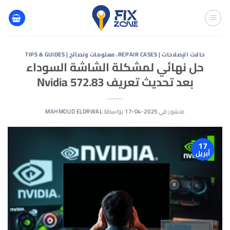
خطي
لمحتوى
حالات الإصلاحات | REPAIR CASES
،
معلومات ونصائح | TIPS & GUIDES
حل نهائي لمشكلة الشاشة السوداء
بعد تحديث تعريف Nvidia 572.83
منشور في
2025-04-17
بواسطة
MAHMOUD ELDRWAL
17
أبريل