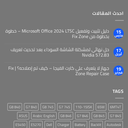
احدث المقالات
دليل تثبيت وتفعيل Microsoft Office 2024 LTSC – خطوة
15
بخطوة من Fix Zone
مارس
حل نهائي لمشكلة الشاشة السوداء بعد تحديث تعريف
17
Nvidia 572.83
أبريل
جهاز لا يتعرف على كارت الفيجا – كيف تم إصلاحه؟ | Fix
19
Zone Repair Case
فبراير
TAGS
840 G8
840 G7
745 G8
745 G7
110-15ISK
65W
6MT4T
ASUS
Arabic English
846 G8
846 G7
845 G8
845 G7
E5450
E5270
Dell
Charger
Battery
Backlit
Autodesk