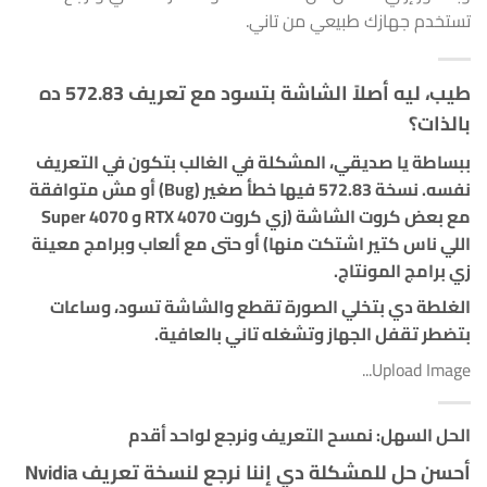
تستخدم جهازك طبيعي من تاني.
طيب، ليه أصلاً الشاشة بتسود مع تعريف 572.83 ده
بالذات؟
ببساطة يا صديقي، المشكلة في الغالب بتكون في التعريف
نفسه. نسخة 572.83 فيها خطأ صغير (Bug) أو مش متوافقة
مع بعض كروت الشاشة (زي كروت RTX 4070 و 4070 Super
اللي ناس كتير اشتكت منها) أو حتى مع ألعاب وبرامج معينة
زي برامج المونتاج.
الغلطة دي بتخلي الصورة تقطع والشاشة تسود
، وساعات
بتضطر تقفل الجهاز وتشغله تاني بالعافية.
Upload Image...
الحل السهل: نمسح التعريف ونرجع لواحد أقدم
أحسن حل للمشكلة دي إننا نرجع لنسخة تعريف Nvidia