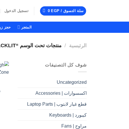
خطي
لمحتوى
سلة التسوق /
EGP
0
تسجيل الدخول
المتجر
حجز زيا
الرئيسية
/
منتجات تحت الوسم “BACKLIT”
شوف كل التصنيفات
Uncategorized
e
اكسسوارات | Accessories
قطع غيار لابتوب | Laptop Parts
كيبورد | Keyboards
مراوح | Fans