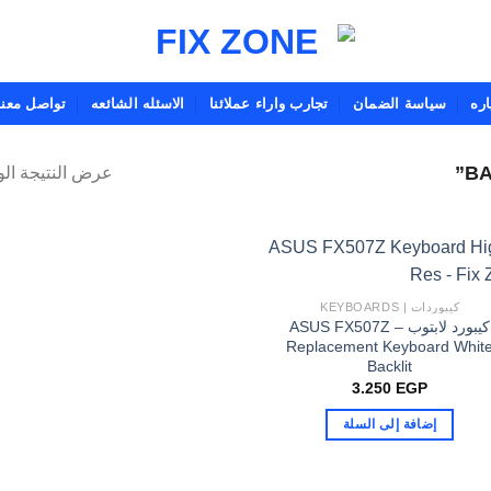
ره
سياسة الضمان
تجارب واراء عملائنا
الاسئله الشائعه
تواصل معنا
عرض النتيجة الو
كيبوردات | KEYBOARDS
كيبورد لابتوب ASUS FX507Z –
Replacement Keyboard Whit
Backlit
3.250
EGP
إضافة إلى السلة