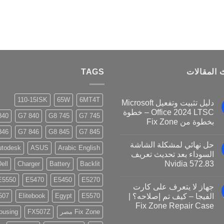
 المقالات
TAGS
110-15ISK
65W
6MT4T
دليل تثبيت وتفعيل Microsoft
Office 2024 LTSC – خطوة
40 G8
840 G7
745 G8
745 G7
بخطوة من Fix Zone
46 G8
846 G7
845 G8
845 G7
حل نهائي لمشكلة الشاشة
utodesk
ASUS
Arabic English
السوداء بعد تحديث تعريف
Nvidia 572.83
ell
Charger
Battery
Backlit
E5550
E5470
E5450
E5270
جهاز لا يتعرف على كارت
الفيجا – كيف تم إصلاحه؟ |
E5570
Egypt
Elitebook
507
Fix Zone Repair Case
Fix Zone مصر
FX507Z
ousing