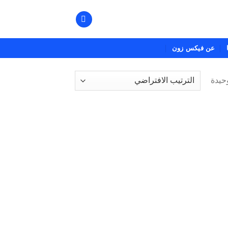
عن فيكس زون
حيدة