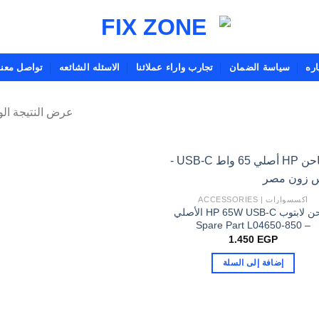
ره
سياسة الضمان
تجارب واراء عملائنا
الاسئله الشائعه
تواصل معنا
عرض النتيجة الو
اكسسوارات | ACCESSORIES
شاحن لابتوب HP 65W USB-C الأصلي
– Spare Part L04650-850
1.450
EGP
إضافة إلى السلة