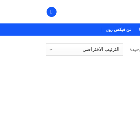
عن فيكس زون
حيدة