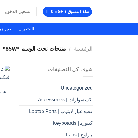
خطي
لمحتوى
سلة التسوق /
EGP
0
تسجيل الدخول
المتجر
حجز زيا
الرئيسية
/
منتجات تحت الوسم “65W”
شوف كل التصنيفات
Uncategorized
اكسسوارات | Accessories
قطع غيار لابتوب | Laptop Parts
كيبورد | Keyboards
مراوح | Fans