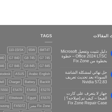
 المقالات
TAGS
110-15ISK
65W
6MT4T
دليل تثبيت وتفعيل Microsoft
Office 2024 LTSC – خطوة
40 G8
840 G7
745 G8
745 G7
بخطوة من Fix Zone
46 G8
846 G7
845 G8
845 G7
حل نهائي لمشكلة الشاشة
utodesk
ASUS
Arabic English
السوداء بعد تحديث تعريف
Nvidia 572.83
ell
Charger
Battery
Backlit
E5550
E5470
E5450
E5270
جهاز لا يتعرف على كارت
الفيجا – كيف تم إصلاحه؟ |
E5570
Egypt
Elitebook
507
Fix Zone Repair Case
Fix Zone مصر
FX507Z
ousing