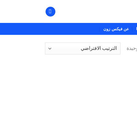
عن فيكس زون
حيدة