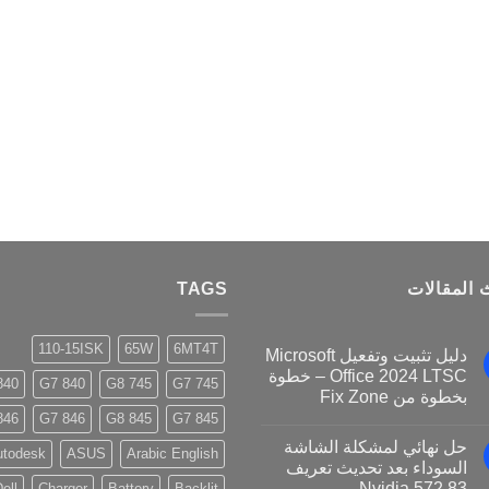
من
الأشكال
المختلفة
لهذا
المنتج.
يمكن
اختيار
الخيارات
على
صفحة
المنتج
 المقالات
TAGS
110-15ISK
65W
6MT4T
دليل تثبيت وتفعيل Microsoft
Office 2024 LTSC – خطوة
40 G8
840 G7
745 G8
745 G7
بخطوة من Fix Zone
46 G8
846 G7
845 G8
845 G7
حل نهائي لمشكلة الشاشة
utodesk
ASUS
Arabic English
السوداء بعد تحديث تعريف
Nvidia 572.83
ell
Charger
Battery
Backlit