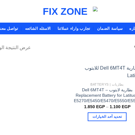
ره
سياسة الضمان
تجارب واراء عملائنا
الاسئله الشائعه
تواصل معنا
عرض النتيجة الو
بطاريات | BATTERYS
بطارية لابتوب Dell 6MT4T –
Replacement Battery for Latitu
E5270/E5450/E5470/E5550/E5
نطاق
1.850
EGP
–
1.100
EGP
السعر:
من
تحديد أحد الخيارات
خلال
هناك
العديد