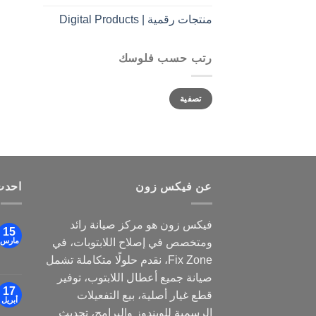
منتجات رقمية | Digital Products
رتب حسب فلوسك
أدنى
أعلى
تصفية
سعر
سعر
عن فيكس زون
احدث
فيكس زون هو مركز صيانة رائد
15
ومتخصص في إصلاح اللابتوبات، في
مارس
Fix Zone، نقدم حلولًا متكاملة تشمل
صيانة جميع أعطال اللابتوب، توفير
17
قطع غيار أصلية، بيع التفعيلات
أبريل
الرسمية للويندوز والبرامج، تحديث