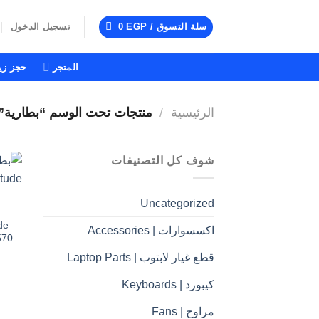
خطي
لمحتوى
سلة التسوق /
EGP
0
تسجيل الدخول
المتجر
حجز زيا
الرئيسية
/
منتجات تحت الوسم “بطارية”
شوف كل التصنيفات
Uncategorized
de
اكسسوارات | Accessories
570
قطع غيار لابتوب | Laptop Parts
كيبورد | Keyboards
مراوح | Fans