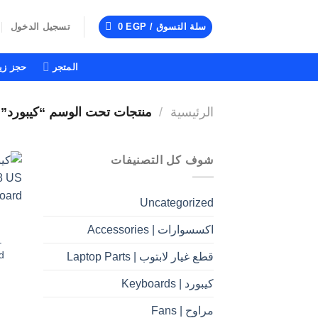
خطي
لمحتوى
سلة التسوق /
EGP
0
تسجيل الدخول
المتجر
حجز زيا
الرئيسية
/
منتجات تحت الوسم “كيبورد”
شوف كل التصنيفات
Uncategorized
اكسسوارات | Accessories
–
d
قطع غيار لابتوب | Laptop Parts
كيبورد | Keyboards
مراوح | Fans