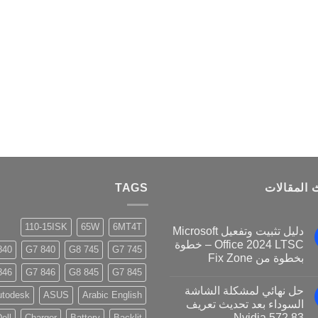
العديد
من
الأشكال
المختلفة
لهذا
المنتج.
يمكن
اختيار
الخيارات
على
صفحة
 المقالات
TAGS
المنتج
110-15ISK
65W
6MT4T
دليل تثبيت وتفعيل Microsoft
Office 2024 LTSC – خطوة
40 G8
840 G7
745 G8
745 G7
بخطوة من Fix Zone
46 G8
846 G7
845 G8
845 G7
حل نهائي لمشكلة الشاشة
utodesk
ASUS
Arabic English
السوداء بعد تحديث تعريف
Nvidia 572.83
ell
Charger
Battery
Backlit