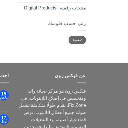
منتجات رقمية | Digital Products
رتب حسب فلوسك
أدنى
أعلى
تصفية
سعر
سعر
عن فيكس زون
احدث
فيكس زون هو مركز صيانة رائد
15
ومتخصص في إصلاح اللابتوبات، في
مارس
Fix Zone، نقدم حلولًا متكاملة تشمل
صيانة جميع أعطال اللابتوب، توفير
17
قطع غيار أصلية، بيع التفعيلات
أبريل
الرسمية للويندوز والبرامج، تحديث