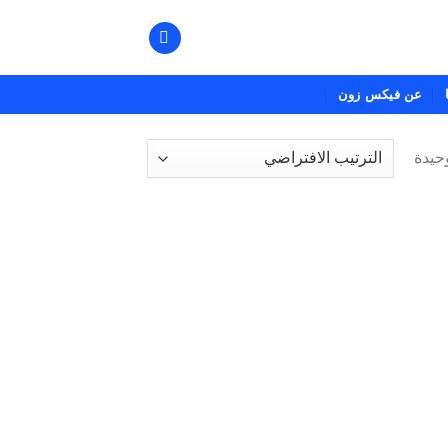
عن فيكس زون
حيدة