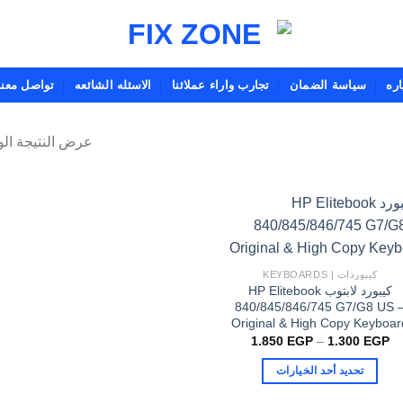
ره
سياسة الضمان
تجارب واراء عملائنا
الاسئله الشائعه
تواصل معنا
عرض النتيجة الو
كيبوردات | KEYBOARDS
كيبورد لابتوب HP Elitebook
840/845/846/745 G7/G8 US 
Original & High Copy Keyboar
نطاق
1.850
EGP
–
1.300
EGP
السعر:
من
تحديد أحد الخيارات
خلال
هناك